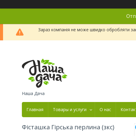
Отп
Зараз компанія не може швидко обробляти зам
Наша Дача
Главная
Товары и услуги
О нас
Контак
Фісташка Гірська перлина (зкс)