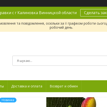
равки с г Калиновка Винницкой области
Сделать зак
овлення та повідомлення, оскільки за її графіком роботи сього
робочий день.
ты
Доставка и оплата
Возврат и обмен
Новинка