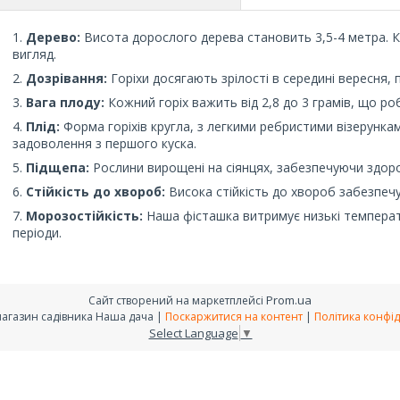
Дерево:
Висота дорослого дерева становить 3,5-4 метра. 
вигляд.
Дозрівання:
Горіхи досягають зрілості в середині вересня, 
Вага плоду:
Кожний горіх важить від 2,8 до 3 грамів, що р
Плід:
Форма горіхів кругла, з легкими ребристими візерунка
задоволення з першого куска.
Підщепа:
Рослини вирощені на сіянцях, забезпечуючи здоро
Стійкість до хвороб:
Висока стійкість до хвороб забезпеч
Морозостійкість:
Наша фісташка витримує низькі температу
періоди.
Prom.ua
Сайт створений на маркетплейсі
інтернет-магазин садівника Наша дача |
Поскаржитися на контент
|
Політика конфід
Select Language
▼