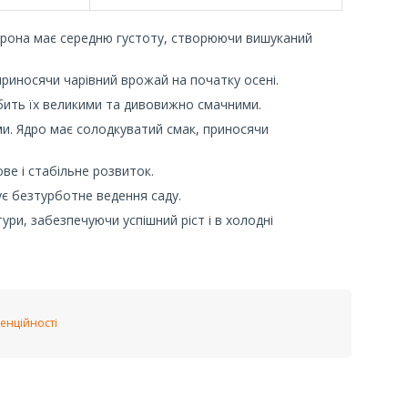
Крона має середню густоту, створюючи вишуканий
приносячи чарівний врожай на початку осені.
обить їх великими та дивовижно смачними.
ми. Ядро має солодкуватий смак, приносячи
ве і стабільне розвиток.
ує безтурботне ведення саду.
ри, забезпечуючи успішний ріст і в холодні
енційності