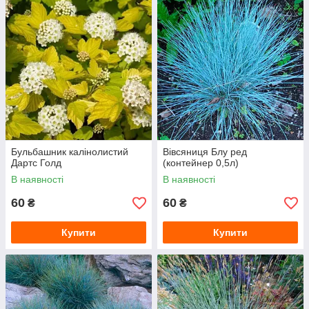
Бульбашник калінолистий
Вівсяниця Блу ред
Дартс Голд
(контейнер 0,5л)
В наявності
В наявності
60
60
₴
₴
Купити
Купити