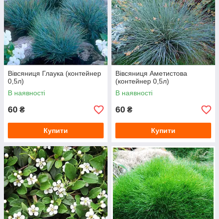
Вівсяниця Глаука (контейнер
Вівсяниця Аметистова
0,5л)
(контейнер 0,5л)
В наявності
В наявності
60
60
₴
₴
Купити
Купити