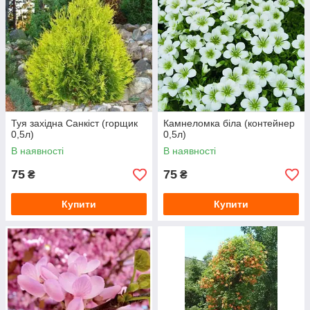
Туя західна Санкіст (горщик
Камнеломка біла (контейнер
0,5л)
0,5л)
В наявності
В наявності
75
75
₴
₴
Купити
Купити