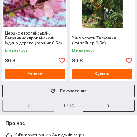
Церцис європейський,
Багрянник європейський,
Жимолость Тельмана
Іудино дерево (горщик 0,5л)
(контейнер 0,5л)
В наявності
В наявності
80
80
₴
₴
Купити
Купити
Показати ще
1
/ 15
Про нас
94% позитивних з 34 відгуків за рік