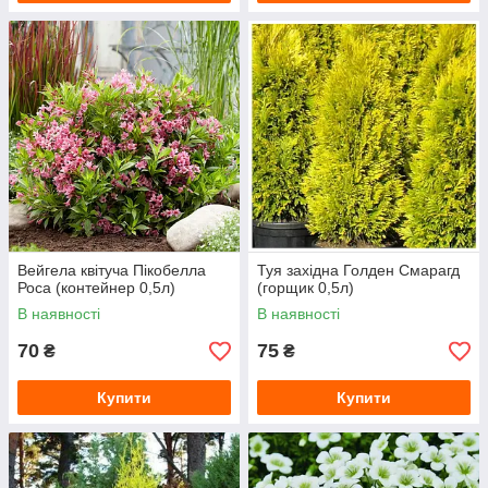
Вейгела квітуча Пікобелла
Туя західна Голден Смарагд
Роса (контейнер 0,5л)
(горщик 0,5л)
В наявності
В наявності
70
75
₴
₴
Купити
Купити