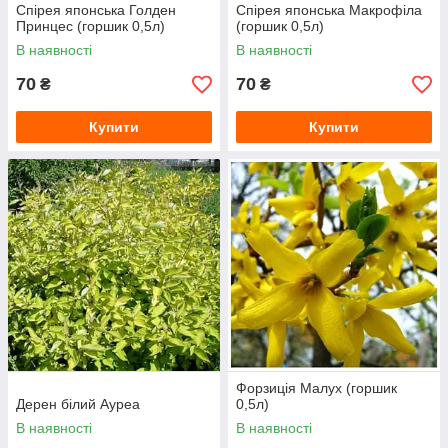
Спірея японська Голден
Спірея японська Макрофіла
Принцес (горшик 0,5л)
(горшик 0,5л)
В наявності
В наявності
70
70
₴
₴
Купити
Купити
Форзиція Малух (горшик
Дерен білий Ауреа
0,5л)
В наявності
В наявності