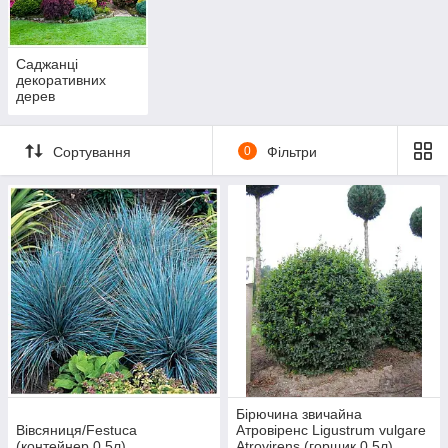
Саджанці
декоративних
дерев
Сортування
0
Фільтри
Бірючина звичайна
Вівсяниця/Festuca
Атровіренс Ligustrum vulgare
(контейнер 0,5л)
Atrovirens (горщик 0,5л)