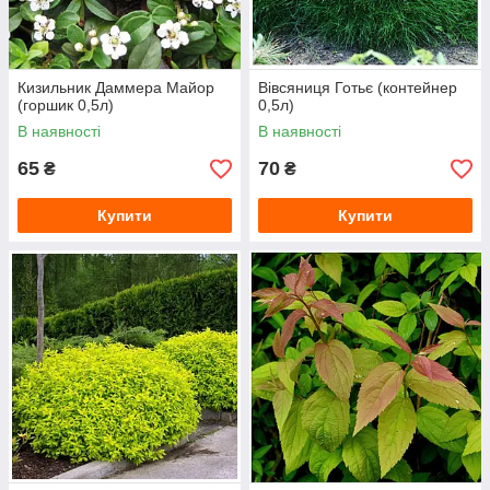
Кизильник Даммера Майор
Вівсяниця Готьє (контейнер
(горшик 0,5л)
0,5л)
В наявності
В наявності
65
70
₴
₴
Купити
Купити