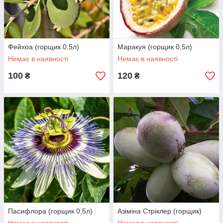
Фейхоа (горщик 0,5л)
Маракуя (горщик 0,5л)
Немає в наявності
Немає в наявності
100
120
₴
₴
Пасифлора (горщик 0,5л)
Азіміна Стріклер (горщик)