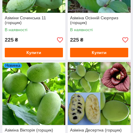
Азіміни Сочинська 11
Азіміна Осінній Сюрприз
(горщик)
(горщик)
В наявності
В наявності
225
225
₴
₴
Купити
Купити
Новинка
Азіміна Вікторія (горщик)
Азіміна Десертна (горщик)