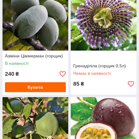
Азіміни Ціммерман (горщик)
В наявності
Гренаділіла (горщик 0,5л)
240
Немає в наявності
₴
85
₴
Купити