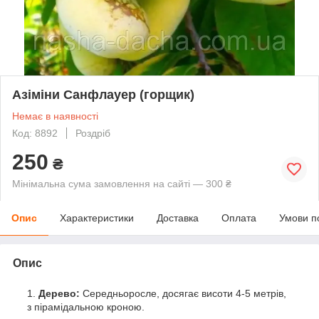
Азіміни Санфлауер (горщик)
Немає в наявності
Код: 8892
Роздріб
250
₴
Мінімальна сума замовлення на сайті — 300 ₴
Опис
Характеристики
Доставка
Оплата
Умови п
Опис
Дерево:
Середньоросле, досягає висоти 4-5 метрів,
з пірамідальною кроною.