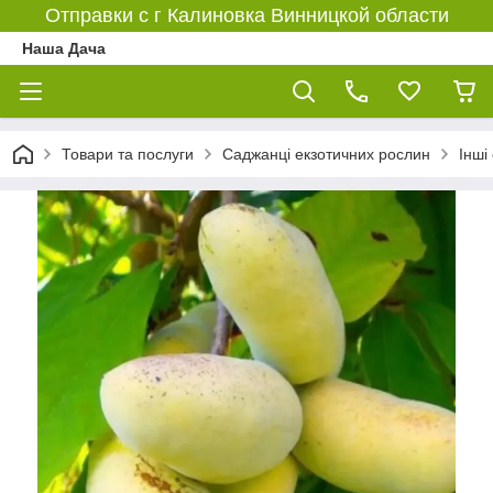
Отправки с г Калиновка Винницкой области
Наша Дача
Товари та послуги
Саджанці екзотичних рослин
Інші