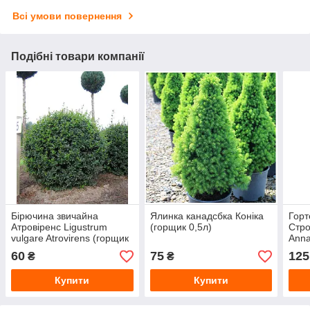
Всі умови повернення
Подібні товари компанії
Бірючина звичайна
Ялинка канадсбка Коніка
Горт
Атровіренс Ligustrum
(горщик 0,5л)
Стро
vulgare Atrovirens (горщик
Anna
0,5л)
60
75
125
₴
₴
Купити
Купити