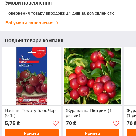
Умови повернення
Повернення товару впродовж 14 днів за домовленістю
Всі умови повернення
Подібні товари компанії
Насіння Томату Блек Чері
Журавлина Пілігрим (1
Жура
(0.1г)
річний)
(1 р
5,75
70
70
₴
₴
Купити
Купити