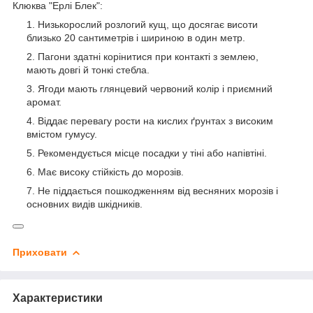
Клюква "Ерлі Блек":
Низькорослий розлогий кущ, що досягає висоти
близько 20 сантиметрів і шириною в один метр.
Пагони здатні корінитися при контакті з землею,
мають довгі й тонкі стебла.
Ягоди мають глянцевий червоний колір і приємний
аромат.
Віддає перевагу рости на кислих ґрунтах з високим
вмістом гумусу.
Рекомендується місце посадки у тіні або напівтіні.
Має високу стійкість до морозів.
Не піддається пошкодженням від весняних морозів і
основних видів шкідників.
Приховати
Характеристики