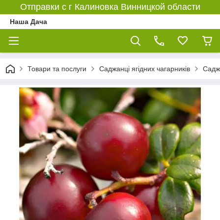
Отправки с г Калиновка Винницкой области
Наша Дача
Товари та послуги
Саджанці ягідних чагарників
Садж