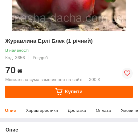
Журавлина Ерлі Блек (1 річний)
В наявності
Код: 3656
Роздріб
70
₴
Мінімальна сума замовлення на сайті — 300 ₴
Купити
Опис
Характеристики
Доставка
Оплата
Умови п
Опис