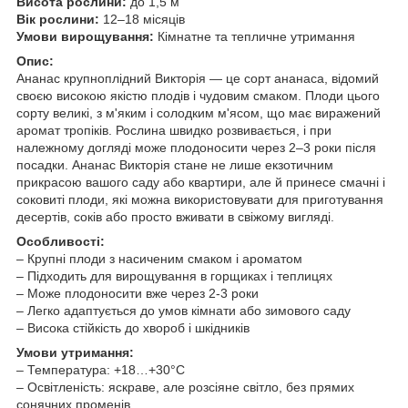
Висота рослини:
до 1,5 м
Вік рослини:
12–18 місяців
Умови вирощування:
Кімнатне та тепличне утримання
Опис:
Ананас крупноплідний Викторія — це сорт ананаса, відомий
своєю високою якістю плодів і чудовим смаком. Плоди цього
сорту великі, з м'яким і солодким м'ясом, що має виражений
аромат тропіків. Рослина швидко розвивається, і при
належному догляді може плодоносити через 2–3 роки після
посадки. Ананас Викторія стане не лише екзотичним
прикрасою вашого саду або квартири, але й принесе смачні і
соковиті плоди, які можна використовувати для приготування
десертів, соків або просто вживати в свіжому вигляді.
Особливості:
– Крупні плоди з насиченим смаком і ароматом
– Підходить для вирощування в горщиках і теплицях
– Може плодоносити вже через 2-3 роки
– Легко адаптується до умов кімнати або зимового саду
– Висока стійкість до хвороб і шкідників
Умови утримання:
– Температура: +18…+30°C
– Освітленість: яскраве, але розсіяне світло, без прямих
сонячних променів