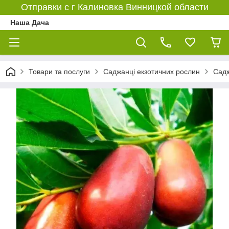
Отправки с г Калиновка Винницкой области
Наша Дача
Товари та послуги
Саджанці екзотичних рослин
Садж