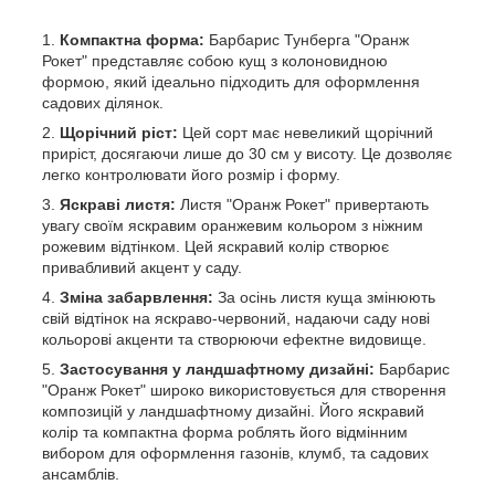
Компактна форма:
Барбарис Тунберга "Оранж
Рокет" представляє собою кущ з колоновидною
формою, який ідеально підходить для оформлення
садових ділянок.
Щорічний ріст:
Цей сорт має невеликий щорічний
приріст, досягаючи лише до 30 см у висоту. Це дозволяє
легко контролювати його розмір і форму.
Яскраві листя:
Листя "Оранж Рокет" привертають
увагу своїм яскравим оранжевим кольором з ніжним
рожевим відтінком. Цей яскравий колір створює
привабливий акцент у саду.
Зміна забарвлення:
За осінь листя куща змінюють
свій відтінок на яскраво-червоний, надаючи саду нові
кольорові акценти та створюючи ефектне видовище.
Застосування у ландшафтному дизайні:
Барбарис
"Оранж Рокет" широко використовується для створення
композицій у ландшафтному дизайні. Його яскравий
колір та компактна форма роблять його відмінним
вибором для оформлення газонів, клумб, та садових
ансамблів.