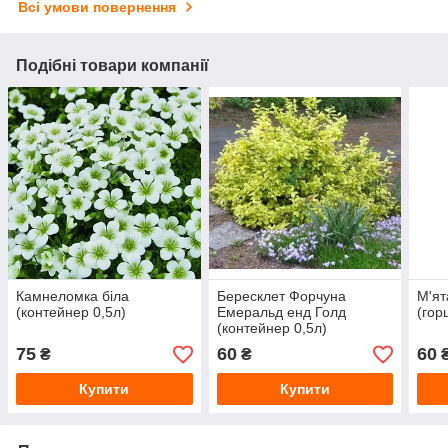
Всі умови повернення
Подібні товари компанії
Камнеломка біла
Бересклет Форчуна
М'ят
(контейнер 0,5л)
Емеральд енд Голд
(гор
(контейнер 0,5л)
75
60
60
₴
₴
Купити
Купити