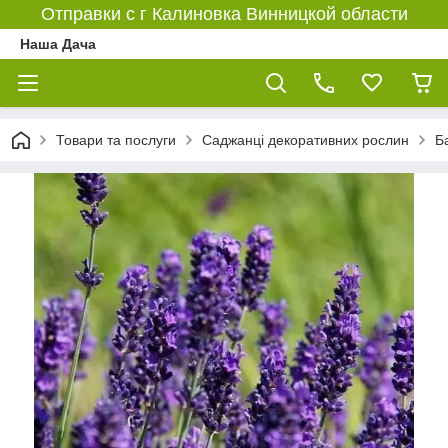
Отправки с г Калиновка Винницкой области
Наша Дача
Товари та послуги
Саджанці декоративних рослин
Б