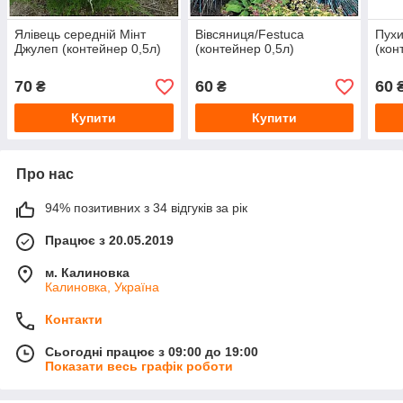
Ялівець середній Мінт
Вівсяниця/Festuca
Пухи
Джулеп (контейнер 0,5л)
(контейнер 0,5л)
(кон
70
60
60
₴
₴
Купити
Купити
Про нас
94% позитивних з 34 відгуків за рік
Працює з 20.05.2019
м. Калиновка
Калиновка, Україна
Контакти
Сьогодні працює з 09:00 до 19:00
Показати весь графік роботи