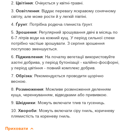
Цвітіння
: Очікується у квітні-травні.
Освітлення
: Віддає перевагу яскравому сонячному
світлу, але може рости й у легкій півтіні.
Ґрунт
: Потрібна родюча глиниста ґрунт.
Зрошення
: Регулярний зрошування двічі в місяць по
6-7 літрів води на кожний кущ. У період сильної спеки
потрібно частіше зрошувати. З серпня зрошення
поступово зменшується.
Підживлення
: На початку вегетації використовуйте
азотні добрива, у період бутонізації - калійно-фосфорні,
у період цвітіння - повний комплекс добрив.
Обрізка
: Рекомендується проводити щорічно
весною.
Розмноження
: Можливе розмноження деленням
куща, черенкуванням, відводками або прививкою.
Шкідники
: Можуть включати тлив та гусениць.
Хвороби
: Можуть включати сіру гниль, коричневу
плямистість та кореневу гниль.
Приховати