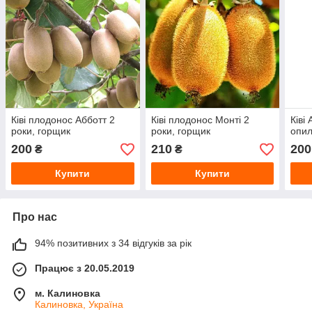
Ківі плодонос Абботт 2
Ківі плодонос Монті 2
Ківі
роки, горщик
роки, горщик
опил
200
210
200
₴
₴
Купити
Купити
Про нас
94% позитивних з 34 відгуків за рік
Працює з 20.05.2019
м. Калиновка
Калиновка, Україна