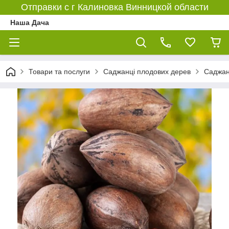
Отправки с г Калиновка Винницкой области
Наша Дача
Товари та послуги
Саджанці плодових дерев
Саджан