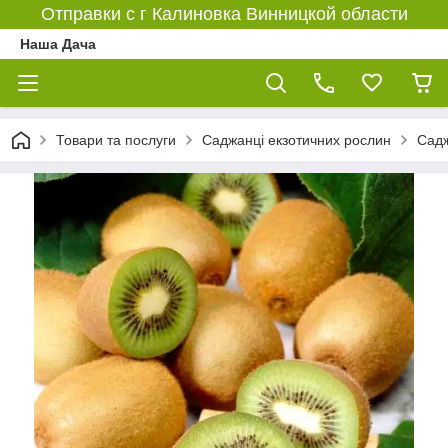
Отправки с г Калиновка Винницкой области
Наша Дача
Товари та послуги
Саджанці екзотичних рослин
Садж