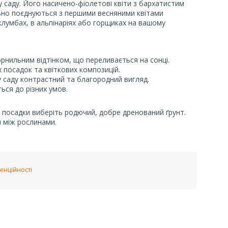
у саду. Його насичено-фіолетові квіти з бархатистим
ьно поєднуються з першими весняними квітами
клумбах, в альпінаріях або горщиках на вашому
орнильним відтінком, що переливається на сонці.
 посадок та квіткових композицій.
у саду контрастний та благородний вигляд.
ться до різних умов.
ля посадки виберіть родючий, добре дренований ґрунт.
м між рослинами.
енційності