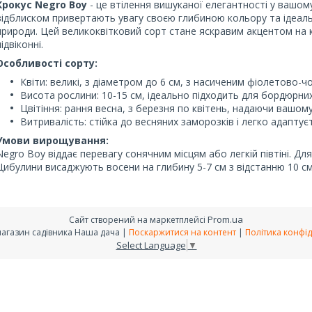
Крокус Negro Boy
- це втілення вишуканої елегантності у вашом
відблиском привертають увагу своєю глибиною кольору та ідеал
природи. Цей великоквітковий сорт стане яскравим акцентом на 
підвіконні.
Особливості сорту:
Квіти: великі, з діаметром до 6 см, з насиченим фіолетово-ч
Висота рослини: 10-15 см, ідеально підходить для бордюрних
Цвітіння: рання весна, з березня по квітень, надаючи вашом
Витривалість: стійка до весняних заморозків і легко адаптує
Умови вирощування:
Negro Boy віддає перевагу сонячним місцям або легкій півтіні. Д
Цибулини висаджують восени на глибину 5-7 см з відстанню 10 с
Prom.ua
Сайт створений на маркетплейсі
інтернет-магазин садівника Наша дача |
Поскаржитися на контент
|
Політика конфід
Select Language
▼