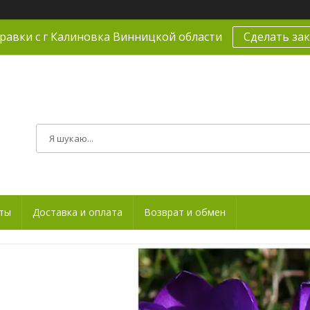
равки с г Калиновка Винницкой области
Сделать зак
ты
Доставка и оплата
Возврат и обмен