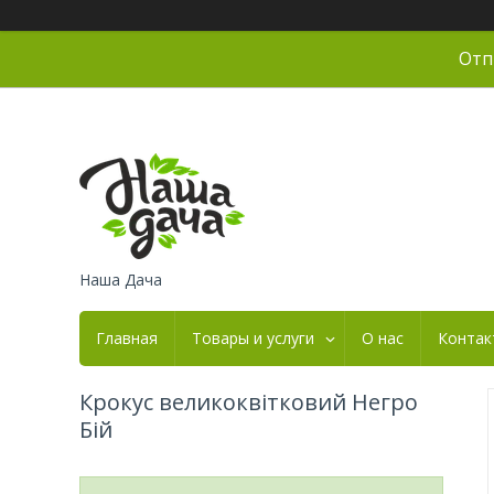
Отп
Наша Дача
Главная
Товары и услуги
О нас
Контак
Крокус великоквітковий Негро
Бій