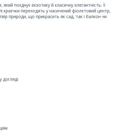
який поєднує екзотику й класичну елегантність. Її
лі краєчки переходять у насичений фіолетовий центр,
ір природи, що прикрасить як сад, так і балкон чи
 догляді
вцям