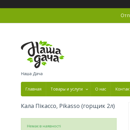
Отп
Наша Дача
Главная
Товары и услуги
О нас
Контак
Кала Пікассо, Pikasso (горщик 2л)
Немає в наявності