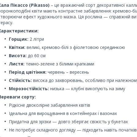
Кала Пікассо (Pikasso)
– це вражаючий сорт декоративної калли, 
воронкоподібні квіти мають контрастне забарвлення: кремово-бі
створюючи ефект художнього мазка. Ця рослина — справжній витв
терасу.
Характеристики:
Горщик:
2 літри
Квітки:
великі, кремово-білі з фіолетовою серединкою
Висота:
до 60 см
Листя:
темно-зелене з білими крапками
Період цвітіння:
червень – вересень
Стійкість:
висока до захворювань, особливо при належному
Морозостійкість:
низька — клубні викопують на зиму
Переваги сорту:
Рідкісне двоколірне забарвлення квітів
Ідеальна для вирощування в контейнерах і вазонах
Придатна для зрізки — довго зберігає свіжість у букетах
Не потребує складного догляду — підходить навіть початкі