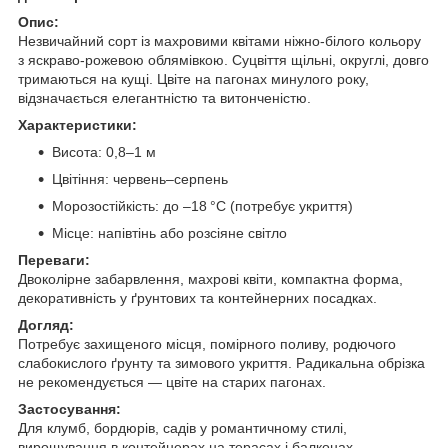
Опис:
Незвичайний сорт із махровими квітами ніжно-білого кольору
з яскраво-рожевою облямівкою. Суцвіття щільні, округлі, довго
тримаються на кущі. Цвіте на пагонах минулого року,
відзначається елегантністю та витонченістю.
Характеристики:
Висота: 0,8–1 м
Цвітіння: червень–серпень
Морозостійкість: до –18 °C (потребує укриття)
Місце: напівтінь або розсіяне світло
Переваги:
Двоколірне забарвлення, махрові квіти, компактна форма,
декоративність у ґрунтових та контейнерних посадках.
Догляд:
Потребує захищеного місця, помірного поливу, родючого
слабокислого ґрунту та зимового укриття. Радикальна обрізка
не рекомендується — цвіте на старих пагонах.
Застосування:
Для клумб, бордюрів, садів у романтичному стилі,
вирощування в контейнерах на терасах і балконах.