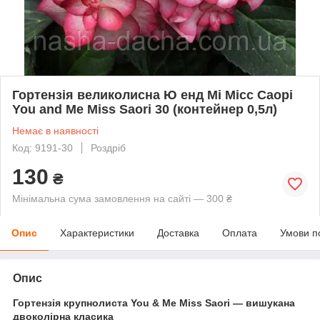
Гортензія великолисна Ю енд Мi Мiсс Саорi
You and Me Miss Saori 30 (контейнер 0,5л)
Немає в наявності
Код: 9191-30
Роздріб
130
₴
Мінімальна сума замовлення на сайті — 300 ₴
Опис
Характеристики
Доставка
Оплата
Умови п
Опис
Гортензія крупнолиста You & Me Miss Saori — вишукана
двоколірна класика