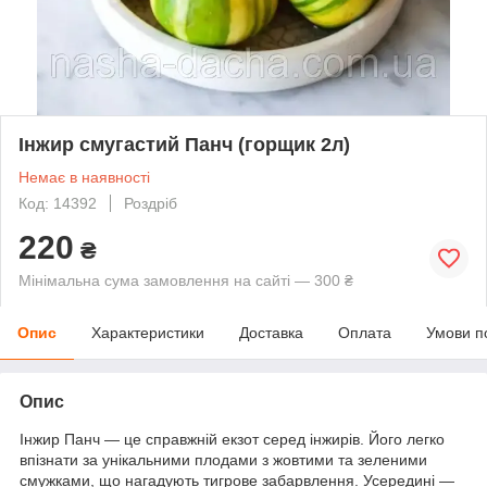
Інжир смугастий Панч (горщик 2л)
Немає в наявності
Код: 14392
Роздріб
220
₴
Мінімальна сума замовлення на сайті — 300 ₴
Опис
Характеристики
Доставка
Оплата
Умови п
Опис
Інжир Панч — це справжній екзот серед інжирів. Його легко
впізнати за унікальними плодами з жовтими та зеленими
смужками, що нагадують тигрове забарвлення. Усередині —