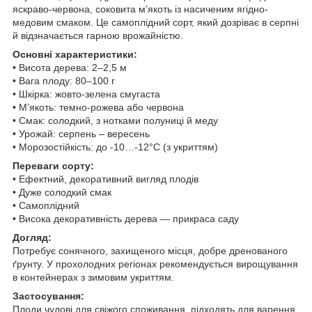
яскраво-червона, соковита м’якоть із насиченим ягідно-
медовим смаком. Це самоплідний сорт, який дозріває в серпні
й відзначається гарною врожайністю.
Основні характеристики:
• Висота дерева: 2–2,5 м
• Вага плоду: 80–100 г
• Шкірка: жовто-зелена смугаста
• М’якоть: темно-рожева або червона
• Смак: солодкий, з нотками полуниці й меду
• Урожай: серпень – вересень
• Морозостійкість: до -10…-12°C (з укриттям)
Переваги сорту:
• Ефектний, декоративний вигляд плодів
• Дуже солодкий смак
• Самоплідний
• Висока декоративність дерева — прикраса саду
Догляд:
Потребує сонячного, захищеного місця, добре дренованого
ґрунту. У прохолодних регіонах рекомендується вирощування
в контейнерах з зимовим укриттям.
Застосування:
Плоди чудові для свіжого споживання, підходять для варення,