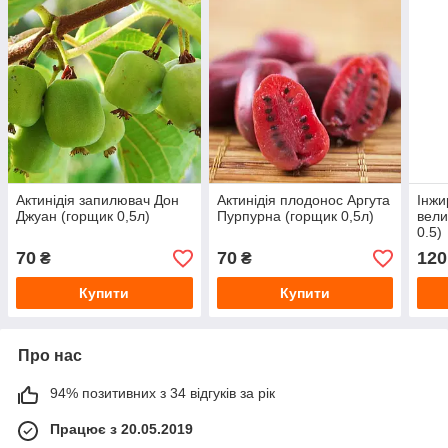
Актинідія запилювач Дон
Актинідія плодонос Аргута
Інжи
Джуан (горщик 0,5л)
Пурпурна (горщик 0,5л)
вели
0.5)
70
70
120
₴
₴
Купити
Купити
Про нас
94% позитивних з 34 відгуків за рік
Працює з 20.05.2019