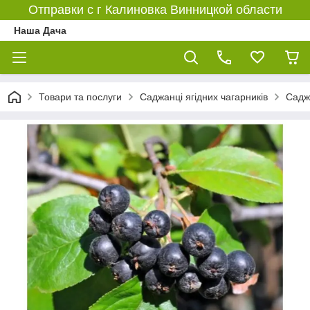
Отправки с г Калиновка Винницкой области
Наша Дача
Товари та послуги
Саджанці ягідних чагарників
Садж