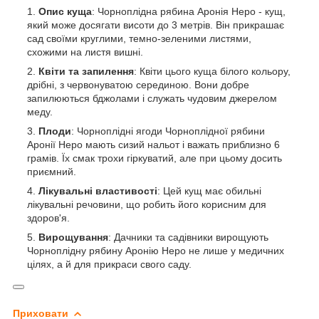
Опис куща
: Чорноплідна рябина Аронія Неро - кущ,
який може досягати висоти до 3 метрів. Він прикрашає
сад своїми круглими, темно-зеленими листями,
схожими на листя вишні.
Квіти та запилення
: Квіти цього куща білого кольору,
дрібні, з червонуватою серединою. Вони добре
запилюються бджолами і служать чудовим джерелом
меду.
Плоди
: Чорноплідні ягоди Чорноплідної рябини
Аронії Неро мають сизий нальот і важать приблизно 6
грамів. Їх смак трохи гіркуватий, але при цьому досить
приємний.
Лікувальні властивості
: Цей кущ має обильні
лікувальні речовини, що робить його корисним для
здоров'я.
Вирощування
: Дачники та садівники вирощують
Чорноплідну рябину Аронію Неро не лише у медичних
цілях, а й для прикраси свого саду.
Приховати