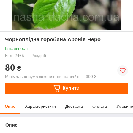
Чорноплідна горобина Аронія Неро
В наявності
Код: 2465
Роздріб
80
₴
Мінімальна сума замовлення на сайті — 300 ₴
Купити
Опис
Характеристики
Доставка
Оплата
Умови п
Опис