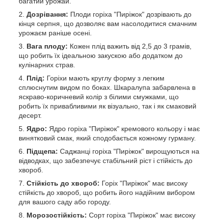
багатий урожай.
Дозрівання:
Плоди горіха "Пиріжок" дозрівають до
кінця серпня, що дозволяє вам насолодитися смачним
урожаєм раніше осені.
Вага плоду:
Кожен плід важить від 2,5 до 3 грамів,
що робить їх ідеальною закускою або додатком до
кулінарних страв.
Плід:
Горіхи мають круглу форму з легким
сплюснутим видом по боках. Шкаралупа забарвлена в
яскраво-коричневий колір з білими смужками, що
робить їх привабливими як візуально, так і як смаковий
десерт.
Ядро:
Ядро горіха "Пиріжок" кремового кольору і має
винятковий смак, який сподобається кожному гурману.
Підщепа:
Саджанці горіха "Пиріжок" вирощуються на
відводках, що забезпечує стабільний ріст і стійкість до
хвороб.
Стійкість до хвороб:
Горіх "Пиріжок" має високу
стійкість до хвороб, що робить його надійним вибором
для вашого саду або городу.
Морозостійкість:
Сорт горіха "Пиріжок" має високу