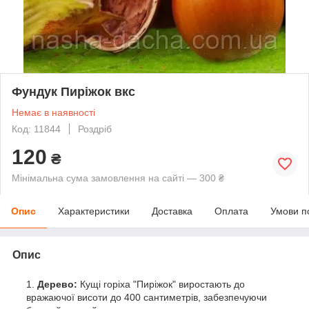
Фундук Пиріжок вкс
Немає в наявності
Код: 11844
Роздріб
120
₴
Мінімальна сума замовлення на сайті — 300 ₴
Опис
Характеристики
Доставка
Оплата
Умови п
Опис
Дерево:
Кущі горіха "Пиріжок" виростають до
вражаючої висоти до 400 сантиметрів, забезпечуючи