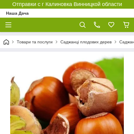
Отправки с г Калиновка Винницкой области
Наша Дача
Товари та послуги
Саджанці плодових дерев
Саджан