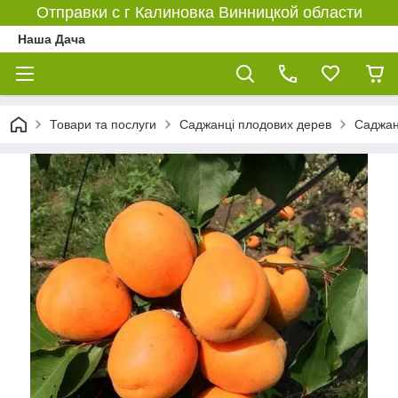
Отправки с г Калиновка Винницкой области
Наша Дача
Товари та послуги
Саджанці плодових дерев
Саджан