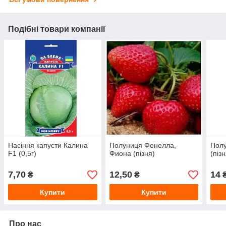
Подібні товари компанії
Насіння капусти Калина
Полуниця Фенелла,
Полу
F1 (0,5г)
Фиона (пізня)
(пізн
7,70
12,50
14
₴
₴
Купити
Купити
Про нас