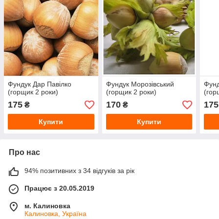
Фундук Дар Павілко
Фундук Морозівський
Фунд
(горщик 2 роки)
(горщик 2 роки)
(гор
175
170
175
₴
₴
Купити
Купити
Про нас
94% позитивних з 34 відгуків за рік
Працює з 20.05.2019
м. Калиновка
Калиновка, Україна