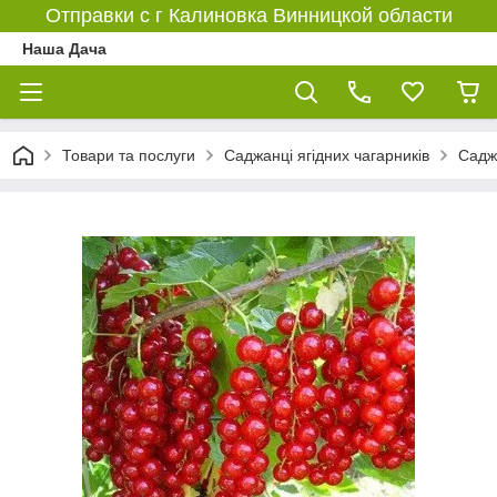
Отправки с г Калиновка Винницкой области
Наша Дача
Товари та послуги
Саджанці ягідних чагарників
Садж