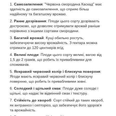
Самозапилення
: "Червона смородина Каскад" має
здатність до самозапилення, що сприяє більш
надійному та багатшому врожаю.
Раннє дозрівання
: Плоди цього сорту дозрівають
достроково, що дозволяє отримувати врожай раніше
порівняно з іншими сортами смородини.
Багатий врожай
: Кущі обильно ростуть,
забезпечуючи високу врожайність. З гектара можна
отримати до 120 центнерів ягід.
Великі плоди
: Плоди цього сорту великі, вагою від
1,5 до 2 грамів, що робить їх привабливими для
споживачів.
Яскравий червоний колір і блискуча поверхня
:
Ягоди мають яскравий червоний колір і блискучу
поверхню, що робить їх привабливими зовні.
Солодкий і щільний смак
: Плоди дуже солодкі і
щільні, що надає їм відмінний смак і текстуру.
Стійкість до хвороб
: Сорт стійкий до таких хвороб,
як антракноз і септоріоз, що забезпечує його здоров'я
та врожайність.