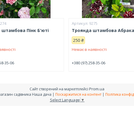
9274
9275
 штамбова Пінк Б'юті
Троянда штамбова Абрак
250 ₴
аявності
Немає в наявності
58-35-06
+380 (97) 258-35-06
Prom.ua
Сайт створений на маркетплейсі
інтернет-магазин садівника Наша дача |
Поскаржитися на контент
|
Політика конфід
Select Language
▼