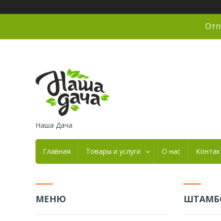
Отп
Наша Дача
Главная
Товары и услуги
О нас
Контак
ШТАМБ