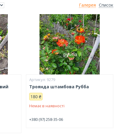
Галерея
Список
9279
явий
Троянда штамбова Рубба
180 ₴
Немає в наявності
+380 (97) 258-35-06