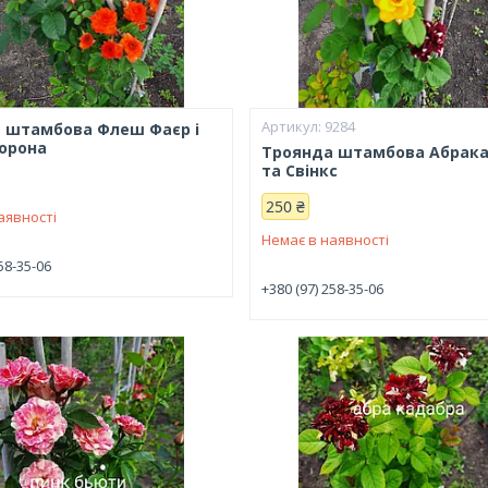
9284
 штамбова Флеш Фаєр і
орона
Троянда штамбова Абрак
та Свінкс
250 ₴
аявності
Немає в наявності
58-35-06
+380 (97) 258-35-06