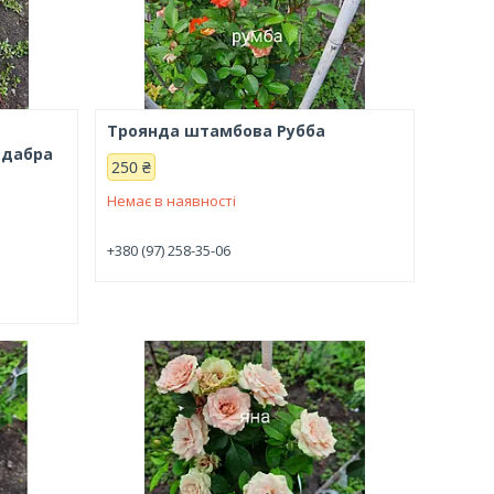
Троянда штамбова Рубба
адабра
250 ₴
Немає в наявності
+380 (97) 258-35-06