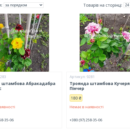
9283
9281
 штамбова Абракадабра
Троянда штамбова Кучер
с
Пінчер
180 ₴
аявності
Немає в наявності
58-35-06
+380 (97) 258-35-06