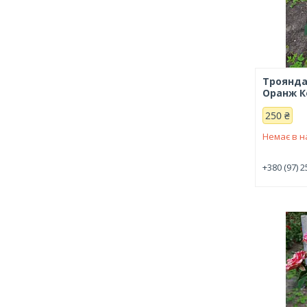
Троянда
Оранж К
250 ₴
Немає в н
+380 (97) 2