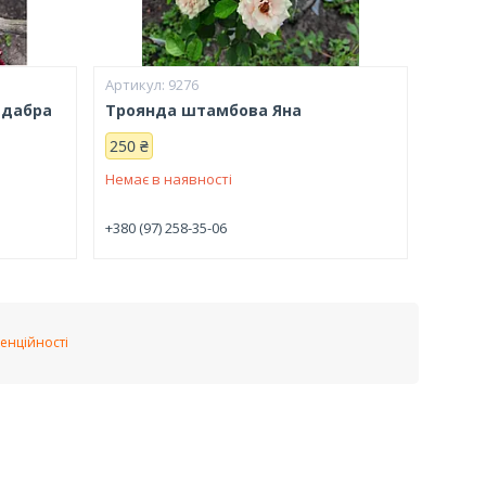
9276
адабра
Троянда штамбова Яна
250 ₴
Немає в наявності
+380 (97) 258-35-06
енційності