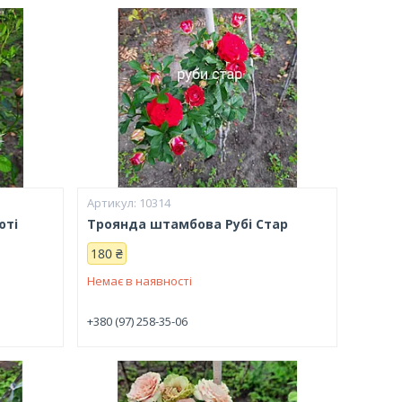
10314
юті
Троянда штамбова Рубі Стар
180 ₴
Немає в наявності
+380 (97) 258-35-06