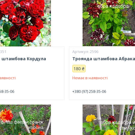
9351
2596
 штамбова Кордула
Троянда штамбова Абрак
180 ₴
аявності
Немає в наявності
58-35-06
+380 (97) 258-35-06