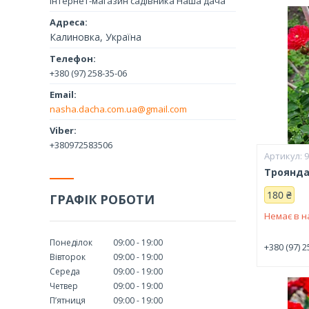
інтернет-магазин садівника Наша дача
Калиновка, Україна
+380 (97) 258-35-06
nasha.dacha.com.ua@gmail.com
+380972583506
Троянда
180 ₴
ГРАФІК РОБОТИ
Немає в н
Понеділок
09:00
19:00
+380 (97) 2
Вівторок
09:00
19:00
Середа
09:00
19:00
Четвер
09:00
19:00
Пʼятниця
09:00
19:00