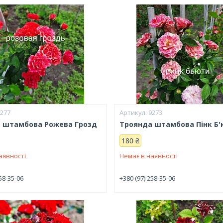
9277
9273
 штамбова Рожева Грозд
Троянда штамбова Пінк Б'
180 ₴
аявності
Немає в наявності
58-35-06
+380 (97) 258-35-06