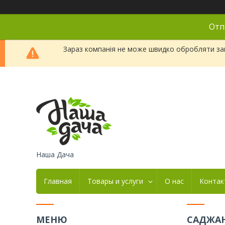
Отп
Зараз компанія не може швидко обробляти зам
Наша Дача
Главная
Товары и услуги
О нас
Контак
САДЖАН