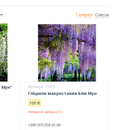
Галерея
Список
11415
ю Мун"
Гліцинія макростахия Блю Мун
100 ₴
Немає в наявності
+380 (97) 258-35-06