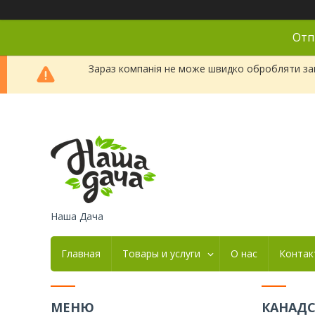
Отп
Зараз компанія не може швидко обробляти зам
Наша Дача
Главная
Товары и услуги
О нас
Контак
КАНАДС