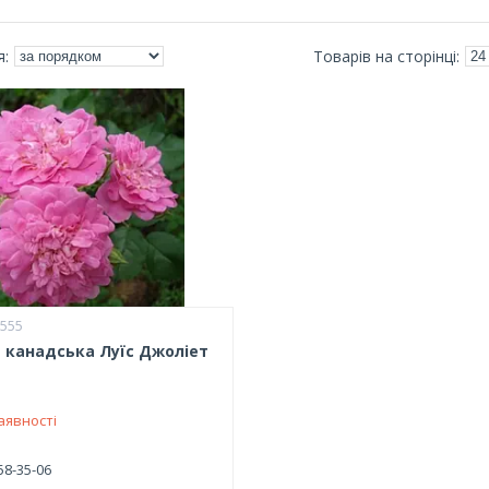
2555
 канадська Луїс Джоліет
аявності
58-35-06